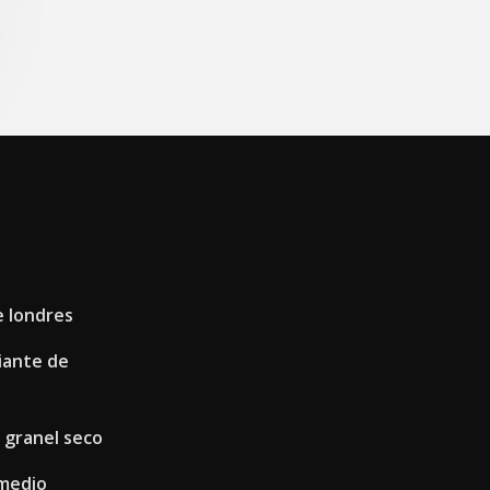
e londres
iante de
a granel seco
 medio